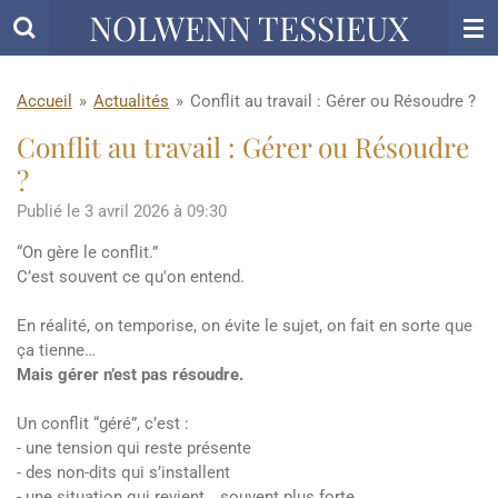
NOLWENN TESSIEUX
Passer
au
contenu
principal
Accueil
»
Actualités
»
Conflit au travail : Gérer ou Résoudre ?
Conflit au travail : Gérer ou Résoudre
?
Publié le 3 avril 2026 à 09:30
“On gère le conflit.”
C’est souvent ce qu'on entend.
En réalité, on temporise, on évite le sujet, on fait en sorte que
ça tienne…
Mais gérer n’est pas résoudre.
Un conflit “géré”, c’est :
- une tension qui reste présente
- des non-dits qui s’installent
- une situation qui revient… souvent plus forte