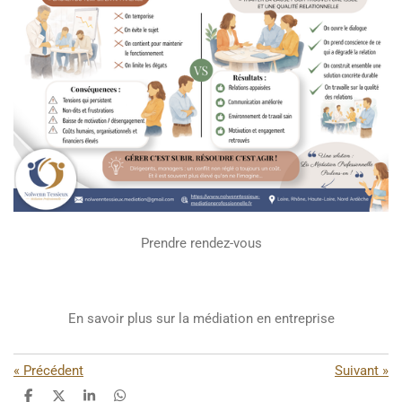
Prendre rendez-vous
En savoir plus sur la médiation en entreprise
«
Précédent
Suivant
»
P
P
P
P