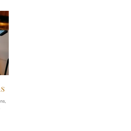
ns
ons,
,