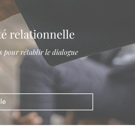
té relationnelle
 pour rétablir le dialogue
le