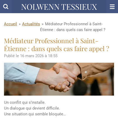
NOLWENN TESSIEUX
Passer
au
contenu
principal
Accueil
»
Actualités
»
Médiateur Professionnel à Saint-
Étienne : dans quels cas faire appel ?
Médiateur Professionnel à Saint-
Étienne : dans quels cas faire appel ?
Publié le 16 mars 2026 à 18:55
Un conflit qui s’installe.
Un dialogue qui devient difficile.
Une situation qui semble bloquée…