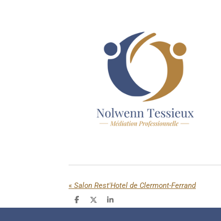
«
Salon Rest'Hotel de Clermont-Ferrand
P
P
P
a
a
a
r
r
r