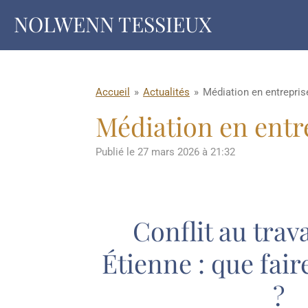
Passer
NOLWENN TESSIEUX
au
contenu
principal
Accueil
»
Actualités
»
Médiation en entreprise
Médiation en entre
Publié le 27 mars 2026 à 21:32
Conflit au trava
Étienne : que fai
?